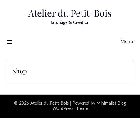
Skip
Atelier du Petit-Bois
to
content
Tatouage & Création
Menu
Shop
© 2026 Atelier du Petit-Bois
| Powered by
Minimalist Blog
WordPress Theme